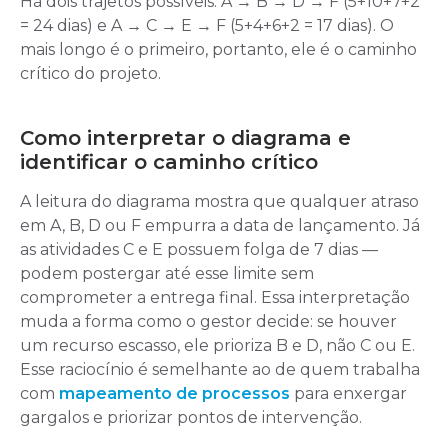
Há dois trajetos possíveis: A → B → D → F (5+10+7+2
= 24 dias) e A → C → E → F (5+4+6+2 = 17 dias). O
mais longo é o primeiro, portanto, ele é o caminho
crítico do projeto.
Como interpretar o diagrama e
identificar o caminho crítico
A leitura do diagrama mostra que qualquer atraso
em A, B, D ou F empurra a data de lançamento. Já
as atividades C e E possuem folga de 7 dias —
podem postergar até esse limite sem
comprometer a entrega final. Essa interpretação
muda a forma como o gestor decide: se houver
um recurso escasso, ele prioriza B e D, não C ou E.
Esse raciocínio é semelhante ao de quem trabalha
com
mapeamento de processos
para enxergar
gargalos e priorizar pontos de intervenção.