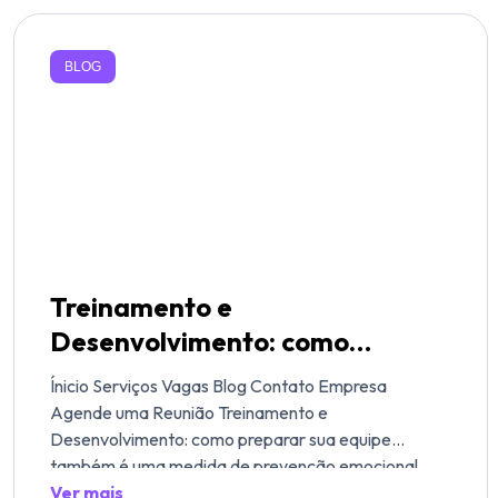
BLOG
Treinamento e
Desenvolvimento: como
preparar sua equipe também é
Ínicio Serviços Vagas Blog Contato Empresa
uma medida de prevenção
Agende uma Reunião Treinamento e
emocional segundo a NR-1
Desenvolvimento: como preparar sua equipe
também é uma medida de prevenção emocional
segundo a NR-1 Quando falamos em saúde
Ver mais