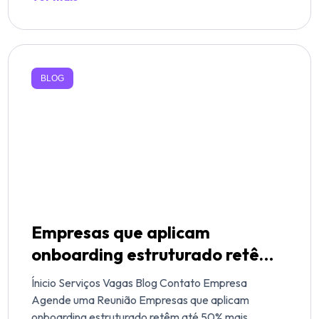
BLOG
Empresas que aplicam
onboarding estruturado retêm
até 50% mais talentos e
Ínicio Serviços Vagas Blog Contato Empresa
aumentam em 62% a
Agende uma Reunião Empresas que aplicam
onboarding estruturado retêm até 50% mais