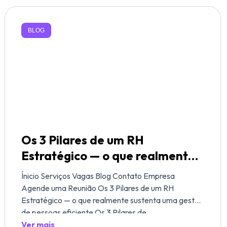
BLOG
Os 3 Pilares de um RH
Estratégico — o que realmente
sustenta uma gestão de
Ínicio Serviços Vagas Blog Contato Empresa
pessoas eficiente
Agende uma Reunião Os 3 Pilares de um RH
Estratégico — o que realmente sustenta uma gestão
de pessoas eficiente Os 3 Pilares de
Ver mais