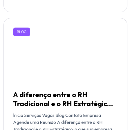
BLOG
A diferença entre o RH
Tradicional e o RH Estratégico:
o que sua empresa precisa
Ínicio Serviços Vagas Blog Contato Empresa
entender agora
Agende uma Reunião A diferença entre o RH
Tradicional e o RH Estratégico: o que sua empresa