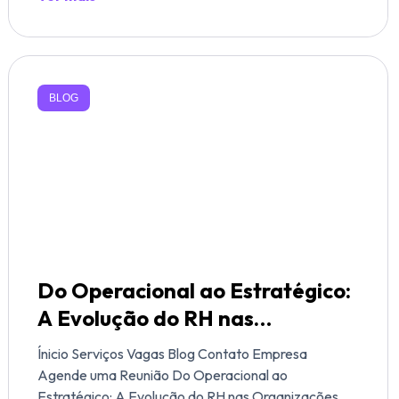
BLOG
Do Operacional ao Estratégico:
A Evolução do RH nas
Organizações Modernas
Ínicio Serviços Vagas Blog Contato Empresa
Agende uma Reunião Do Operacional ao
Estratégico: A Evolução do RH nas Organizações